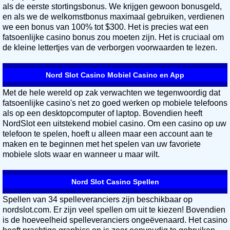
als de eerste stortingsbonus. We krijgen gewoon bonusgeld,
en als we de welkomstbonus maximaal gebruiken, verdienen
we een bonus van 100% tot $300. Het is precies wat een
fatsoenlijke casino bonus zou moeten zijn. Het is cruciaal om
de kleine lettertjes van de verborgen voorwaarden te lezen.
Nord Slot Casino Mobiel Casino en App
Met de hele wereld op zak verwachten we tegenwoordig dat
fatsoenlijke casino's net zo goed werken op mobiele telefoons
als op een desktopcomputer of laptop. Bovendien heeft
NordSlot een uitstekend mobiel casino. Om een casino op uw
telefoon te spelen, hoeft u alleen maar een account aan te
maken en te beginnen met het spelen van uw favoriete
mobiele slots waar en wanneer u maar wilt.
Nord Slot Casino Spellen
Spellen van 34 spelleveranciers zijn beschikbaar op
nordslot.com. Er zijn veel spellen om uit te kiezen! Bovendien
is de hoeveelheid spelleveranciers ongeëvenaard. Het casino