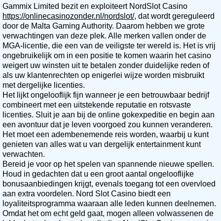
Gammix Limited bezit en exploiteert NordSlot Casino
https://onlinecasinozonder.nl/nordslot/
, dat wordt gereguleerd
door de Malta Gaming Authority. Daarom hebben we grote
verwachtingen van deze plek. Alle merken vallen onder de
MGA-licentie, die een van de veiligste ter wereld is. Het is vrij
ongebruikelijk om in een positie te komen waarin het casino
weigert uw winsten uit te betalen zonder duidelijke reden of
als uw klantenrechten op enigerlei wijze worden misbruikt
met dergelijke licenties.
Het lijkt ongelooflijk fijn wanneer je een betrouwbaar bedrijf
combineert met een uitstekende reputatie en rotsvaste
licenties. Sluit je aan bij de online gokexpeditie en begin aan
een avontuur dat je leven voorgoed zou kunnen veranderen.
Het moet een adembenemende reis worden, waarbij u kunt
genieten van alles wat u van dergelijk entertainment kunt
verwachten.
Bereid je voor op het spelen van spannende nieuwe spellen.
Houd in gedachten dat u een groot aantal ongelooflijke
bonusaanbiedingen krijgt, evenals toegang tot een overvloed
aan extra voordelen. Nord Slot Casino biedt een
loyaliteitsprogramma waaraan alle leden kunnen deelnemen.
Omdat het om echt geld gaat, mogen alleen volwassenen de