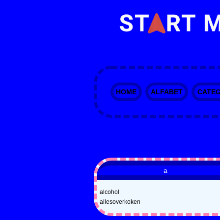
HOME
ALFABET
CATEG
a
alcohol
allesoverkoken