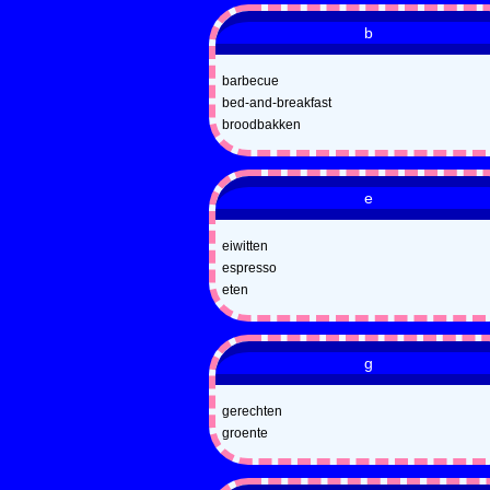
b
barbecue
bed-and-breakfast
broodbakken
e
eiwitten
espresso
eten
g
gerechten
groente