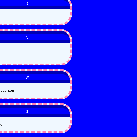
t
v
w
ducenten
z
ad