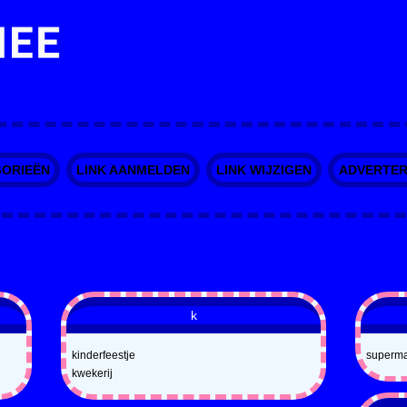
ORIEËN
LINK AANMELDEN
LINK WIJZIGEN
ADVERTE
k
kinderfeestje
superma
kwekerij