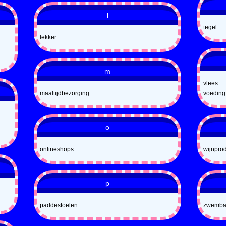
l
tegel
lekker
m
vlees
maaltijdbezorging
voeding
o
onlineshops
wijnpro
p
paddestoelen
zwemb