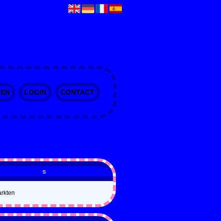
REN
LOGIN
CONTACT
s
rkten