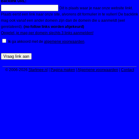
Backlink URL:
Dit is plaats waar je naar onze website linkt.
Plaats eerst een link naar onze site, alvorens dit formulier in te vullen! De backlink
mag ook vanaf een ander domein zijn dan de domein die u aanmeldt (wel
gerelateerd).
(no-follow links worden afgekeurd)
Opgelet, je mag per domein slechts 3 links aanmelden!
Ik ga akkoord met de
algemene voorwaarden
.
© 2006-2026
Startmee.nl
|
Pagina maken
|
Algemene voorwaarden
|
Contact