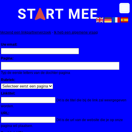
Verzend een linkpartnerverzoek
-
Ik heb een algemene vraag
Uw email:
Pagina:
Typ de eerste letters van de dochter-pagina
Rubriek:
Linktitel:
Dit is de titel die bij de link zal weergegeven
worden.
URL:
Dit is de url van de website die je op onze
pagina wil plaatsen.